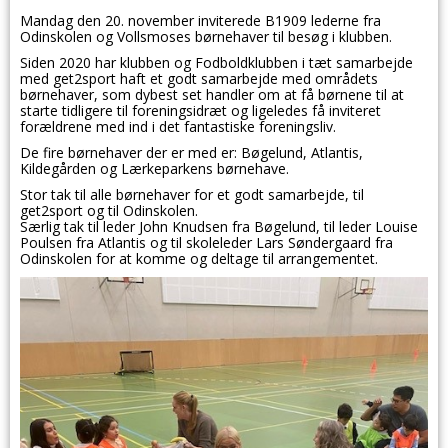
Mandag den 20. november inviterede B1909 lederne fra
Odinskolen og Vollsmoses børnehaver til besøg i klubben.
Siden 2020 har klubben og Fodboldklubben i tæt samarbejde
med get2sport haft et godt samarbejde med områdets
børnehaver, som dybest set handler om at få børnene til at
starte tidligere til foreningsidræt og ligeledes få inviteret
forældrene med ind i det fantastiske foreningsliv.
De fire børnehaver der er med er: Bøgelund, Atlantis,
Kildegården og Lærkeparkens børnehave.
Stor tak til alle børnehaver for et godt samarbejde, til
get2sport og til Odinskolen.
Særlig tak til leder John Knudsen fra Bøgelund, til leder Louise
Poulsen fra Atlantis og til skoleleder Lars Søndergaard fra
Odinskolen for at komme og deltage til arrangementet.