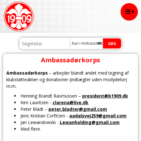
Kun i Ambassadørkorps
Ambassadørkorps
Ambassadørkorps
– arbejder blandt andet med tegning af
klubstøtteaktier og donationer (indtægter uden modydelse)
m.m.
Henning Brandt Rasmussen –
president@b1909.dk
Kim Lauritzen -
clarena@live.dk
Peter Bladt –
peter.bladter@gmail.com
Jens Kristian Corfitzen -
aadalsvej259@gmail.com
Jan Lewandowski -
Lewanholding@gmail.com
Med flere.