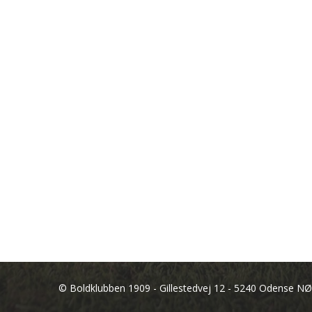
© Boldklubben 1909 - Gillestedvej 12 - 5240 Odense NØ