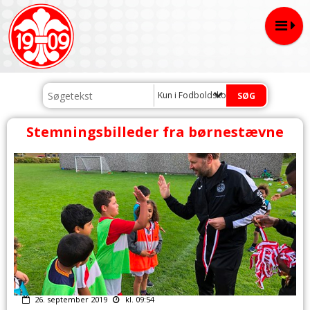
Kun i Fodboldskolenyheder
Stemningsbilleder fra børnestævne
26. september 2019
kl. 09:54