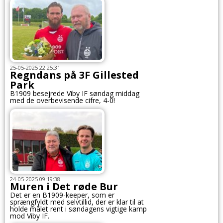
25-05-2025 22:25:31
Regndans på 3F Gillested
Park
B1909 besejrede Viby IF søndag middag
med de overbevisende cifre, 4-0!
24-05-2025 09:19:38
Muren i Det røde Bur
Det er en B1909-keeper, som er
sprængfyldt med selvtillid, der er klar til at
holde målet rent i søndagens vigtige kamp
mod Viby IF.