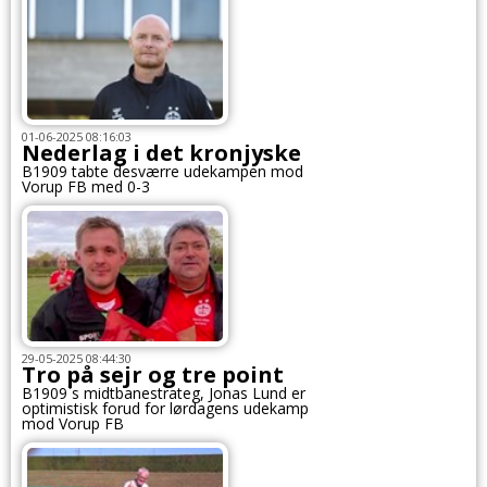
01-06-2025 08:16:03
Nederlag i det kronjyske
B1909 tabte desværre udekampen mod
Vorup FB med 0-3
29-05-2025 08:44:30
Tro på sejr og tre point
B1909`s midtbanestrateg, Jonas Lund er
optimistisk forud for lørdagens udekamp
mod Vorup FB