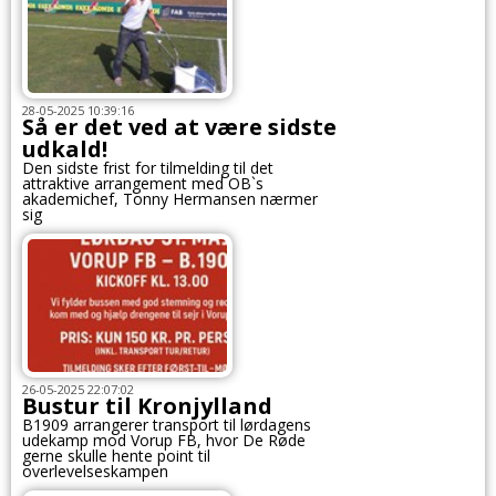
28-05-2025 10:39:16
Så er det ved at være sidste
udkald!
Den sidste frist for tilmelding til det
attraktive arrangement med OB`s
akademichef, Tonny Hermansen nærmer
sig
26-05-2025 22:07:02
Bustur til Kronjylland
B1909 arrangerer transport til lørdagens
udekamp mod Vorup FB, hvor De Røde
gerne skulle hente point til
overlevelseskampen