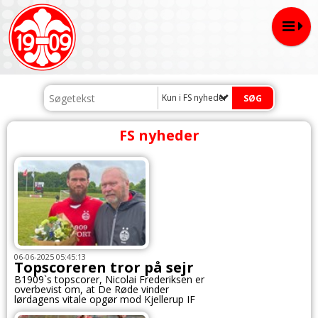
Kun i FS nyheder
FS nyheder
06-06-2025 05:45:13
Topscoreren tror på sejr
B1909`s topscorer, Nicolai Frederiksen er
overbevist om, at De Røde vinder
lørdagens vitale opgør mod Kjellerup IF