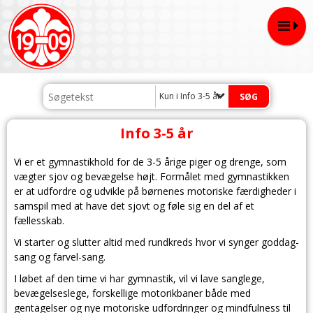
Kun i Info 3-5 år
Info 3-5 år
Vi er et gymnastikhold for de 3-5 årige piger og drenge, som
vægter sjov og bevægelse højt. Formålet med gymnastikken
er at udfordre og udvikle på børnenes motoriske færdigheder i
samspil med at have det sjovt og føle sig en del af et
fællesskab.
Vi starter og slutter altid med rundkreds hvor vi synger goddag-
sang og farvel-sang.
I løbet af den time vi har gymnastik, vil vi lave sanglege,
bevægelseslege, forskellige motorikbaner både med
gentagelser og nye motoriske udfordringer og mindfulness til