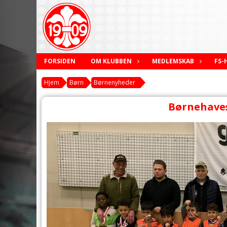
FORSIDEN
OM KLUBBEN
MEDLEMSKAB
FS-
Hjem
Børn
Børnenyheder
Børnehave