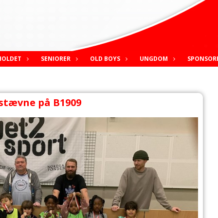
HOLDET
SENIORER
OLD BOYS
UNGDOM
SPONSOR
stævne på B1909