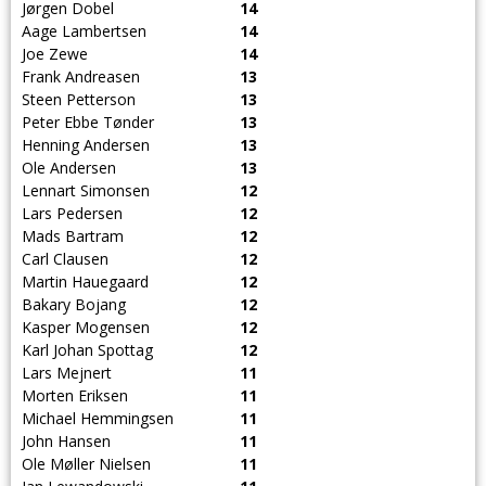
Jørgen Dobel
14
Aage Lambertsen
14
Joe Zewe
14
Frank Andreasen
13
Steen Petterson
13
Peter Ebbe Tønder
13
Henning Andersen
13
Ole Andersen
13
Lennart Simonsen
12
Lars Pedersen
12
Mads Bartram
12
Carl Clausen
12
Martin Hauegaard
12
Bakary Bojang
12
Kasper Mogensen
12
Karl Johan Spottag
12
Lars Mejnert
11
Morten Eriksen
11
Michael Hemmingsen
11
John Hansen
11
Ole Møller Nielsen
11