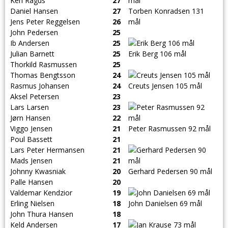
Ken Ragus
27
Daniel Hansen
27
Torben Konradsen 131
Jens Peter Reggelsen
26
mål
John Pedersen
25
Ib Andersen
25
Julian Barnett
25
Erik Berg 106 mål
Thorkild Rasmussen
25
Thomas Bengtsson
24
Rasmus Johansen
24
Creuts Jensen 105 mål
Aksel Petersen
23
Lars Larsen
23
Jørn Hansen
22
Viggo Jensen
21
Peter Rasmussen 92 mål
Poul Bassett
21
Lars Peter Hermansen
21
Mads Jensen
21
Johnny Kwasniak
20
Gerhard Pedersen 90 mål
Palle Hansen
20
Valdemar Kendzior
19
Erling Nielsen
18
John Danielsen 69 mål
John Thura Hansen
18
Keld Andersen
17