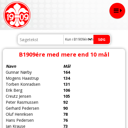
Kun i B1909ére med mere end 10 mål
B1909ére med mere end 10 mål
Navn
Mål
Gunnar Nørby
164
Mogens Haastrup
134
Torben Konradsen
131
Erik Berg
106
Creutz Jensen
105
Peter Rasmussen
92
Gerhard Pedersen
90
Oluf Henriksen
78
Hans Pedersen
76
Jan Krause
73