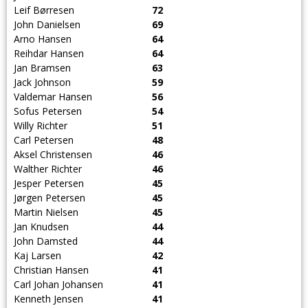
Leif Børresen
72
John Danielsen
69
Arno Hansen
64
Reihdar Hansen
64
Jan Bramsen
63
Jack Johnson
59
Valdemar Hansen
56
Sofus Petersen
54
Willy Richter
51
Carl Petersen
48
Aksel Christensen
46
Walther Richter
46
Jesper Petersen
45
Jørgen Petersen
45
Martin Nielsen
45
Jan Knudsen
44
John Damsted
44
Kaj Larsen
42
Christian Hansen
41
Carl Johan Johansen
41
Kenneth Jensen
41