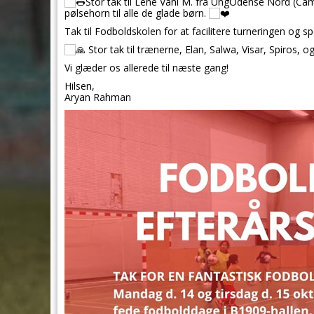
Stor tak til Lene Vahl M. fra UngOdense Nord (Ca
pølsehorn til alle de glade børn.
Tak til Fodboldskolen for at facilitere turneringen og s
Stor tak til trænerne, Elan, Salwa, Visar, Spiros,
Vi glæder os allerede til næste gang!
Hilsen,
Aryan Rahman