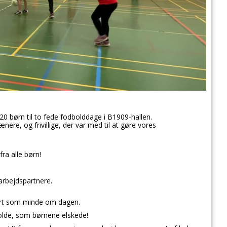
 20 børn til to fede fodbolddage i B1909-hallen.
ænere, og frivillige, der var med til at gøre vores
ra alle børn!
.
arbejdspartnere.
hirt som minde om dagen.
bolde, som børnene elskede!