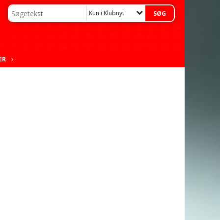
Kun i Klubnyt
ER