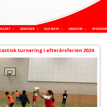
HOLDET
SENIORER
OLD BOYS
UNGDOM
SPONSOR
stisk turnering i efterårsferien 2024