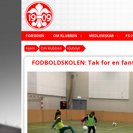
FORSIDEN
OM KLUBBEN
MEDLEMSKAB
FS-
Hjem
Om klubben
Klubnyt
FODBOLDSKOLEN: Tak for en fanta