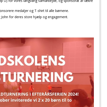
mp U) for vores langvarig samarbejde, og sponsorat af lækre
ponsorere medaljer og T-shirt til alle børnene.
 og John for deres store hjælp og engagement.