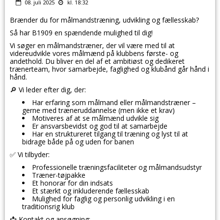
08. juli 2025
kl. 18:32
Brænder du for målmandstræning, udvikling og fællesskab?
Så har B1909 en spændende mulighed til dig!
Vi søger en målmandstræner, der vil være med til at
videreudvikle vores målmænd på klubbens første- og
andethold. Du bliver en del af et ambitiøst og dedikeret
trænerteam, hvor samarbejde, faglighed og klubånd går hånd i
hånd.
🔎 Vi leder efter dig, der:
Har erfaring som målmand eller målmandstræner –
gerne med træneruddannelse (men ikke et krav)
Motiveres af at se målmænd udvikle sig
Er ansvarsbevidst og god til at samarbejde
Har en struktureret tilgang til træning og lyst til at
bidrage både på og uden for banen
✅ Vi tilbyder:
Professionelle træningsfaciliteter og målmandsudstyr
Træner-tøjpakke
Et honorar for din indsats
Et stærkt og inkluderende fællesskab
Mulighed for faglig og personlig udvikling i en
traditionsrig klub
📩 Kontakt og ansøgning: