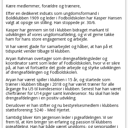
Kære medlemmer, forældre og trænere,
Efter en dedikeret indsats som ungdomsformand i
Boldklubben 1909 og leder i Fodboldskolen har Kasper Hansen
valgt at opsige sin stilling. Han stoppede pr. 30/6.
Kasper har gennem sin tid i klubben bidraget markant til
udviklingen af vores ungdomsafdeling, og vi vil gerne takke
ham for hans store engagement og arbejde.
Vi har været glade for samarbejdet og håber, at han på et
tidspunkt vender tilbage til klubben.
Aryan Rahman overtager som drengeafdelingsleder og
koordinator samt som leder af Fodboldskolen, hvor vi er sikre
på, at han vil fortsætte det gode arbejde og styrke udviklingen
af drengeafdelingen og Fodboldskolen.
Aryan har været spiller i klubben i 15 år, og startede som
træner i klubben tilbage i 2018 og har været træner for alle
årgange fra U5 til kvindesenior i klubben. Senest har han været
cheftræner for U14 piger samt kvindesenior. Nu skal han lede
drengeafdelingen i en positiv udvikling.
Derudover er han stifter og nu bestyrelsesmedlem i klubbens
støtteforening: 5240 - Med Hjertet.
Samtidig bliver Kim Jørgensen leder i pigeafdelingen. Vi ser
frem til, at Kim bringer sin erfaring og passion til klubbens
pigeafdeling. Han har både været ungdoms- og seniorspiller i