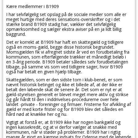
Kære medlemmer i B1909
I har selvfølgelig set opslag på de sociale medier som alle er
meget hurtige med deres sensations-overskrifter og i det
stærke brand B1909 stadig har, vækker det selvfølgelig
opmærksomhed og sælger ekstra aviser på en ja lidt billig
baggrund.
Det er korrekt at B1909 har haft en skattegæld og tidligere
også en moms-gæld, begge disse historisk begrundet.
Momsgælden fik vi afregnet sidste år ved en forudbetaling fra
kommunen, som efterfølgende trækker et månedligt beløb i
en 3-årig periode. B1909 betaler således selv forudbetalingen
tilbage, på samme vis som ved tidligere sager, hvor B1909
også har betalt en given hjælp tilbage.
Skattegælden, som er den sidste torn i klub-benet, er som
nævnt historisk betinget og ikke et billede af, at der ikke er
betalt den løbende skat de senere år. Det som er nyt er at
gæld-styrelsen generelt er blevet meget mere aktiv og strikse
og går hårdt til den i inddrivelses-procedurerne over hele
landet -private - foreninger og firmaer. Fristerne for afvikling af
gæld er med korte frister og for B1909 blev det således en
hård nød at knække her og nu.
Vigtigt at forstå er, at B1909 ikke har nogen bankgæld og
ingen kassekredit, og at vi derfor vælger at snakke med
kommunen, når vi støder på problemer. B1909 har i rigtig
mange år gjort en kæmpe indsats for Odense med de løbende